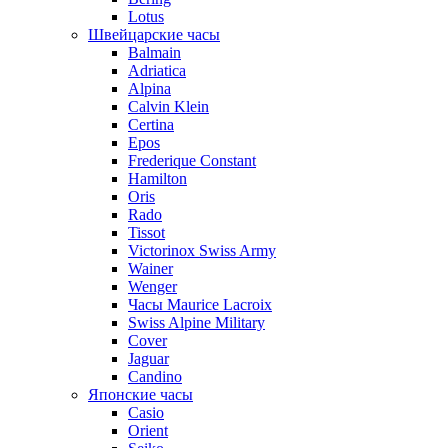
Lotus
Швейцарские часы
Balmain
Adriatica
Alpina
Calvin Klein
Certina
Epos
Frederique Constant
Hamilton
Oris
Rado
Tissot
Victorinox Swiss Army
Wainer
Wenger
Часы Maurice Lacroix
Swiss Alpine Military
Cover
Jaguar
Candino
Японские часы
Casio
Orient