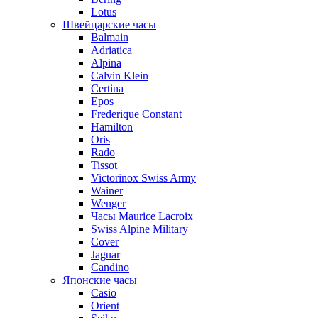
Lotus
Швейцарские часы
Balmain
Adriatica
Alpina
Calvin Klein
Certina
Epos
Frederique Constant
Hamilton
Oris
Rado
Tissot
Victorinox Swiss Army
Wainer
Wenger
Часы Maurice Lacroix
Swiss Alpine Military
Cover
Jaguar
Candino
Японские часы
Casio
Orient