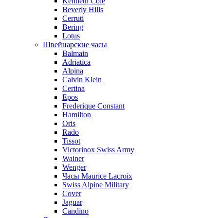
Kenneth Cole
Beverly Hills
Cerruti
Bering
Lotus
Швейцарские часы
Balmain
Adriatica
Alpina
Calvin Klein
Certina
Epos
Frederique Constant
Hamilton
Oris
Rado
Tissot
Victorinox Swiss Army
Wainer
Wenger
Часы Maurice Lacroix
Swiss Alpine Military
Cover
Jaguar
Candino