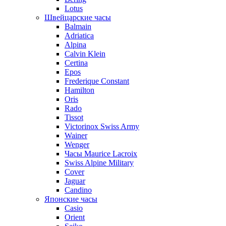
Lotus
Швейцарские часы
Balmain
Adriatica
Alpina
Calvin Klein
Certina
Epos
Frederique Constant
Hamilton
Oris
Rado
Tissot
Victorinox Swiss Army
Wainer
Wenger
Часы Maurice Lacroix
Swiss Alpine Military
Cover
Jaguar
Candino
Японские часы
Casio
Orient