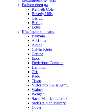
Механические часы
Fashion бренды
Kenneth Cole
Beverly Hills
Cerruti
Bering
Lotus
Швейцарские часы
Balmain
Adriatica
Alpina
Calvin Klein
Certina
Epos
Frederique Constant
Hamilton
Oris
Rado
Tissot
Victorinox Swiss Army
Wainer
Wenger
Часы Maurice Lacroix
Swiss Alpine Military
Cover