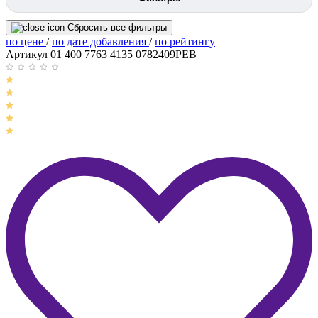
Сбросить все фильтры
по цене
/
по дате добавления
/
по рейтингу
Артикул 01 400 7763 4135 0782409PEB