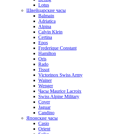
Lotus
Швейцарские часы
Balmain
Adriatica
Alpina
Calvin Klein
Certina
Epos
Frederique Constant
Hamilton
Oris
Rado
Tissot
Victorinox Swiss Army
Wainer
Wenger
Часы Maurice Lacroix
Swiss Alpine Military
Cover
Jaguar
Candino
Японские часы
Casio
Orient