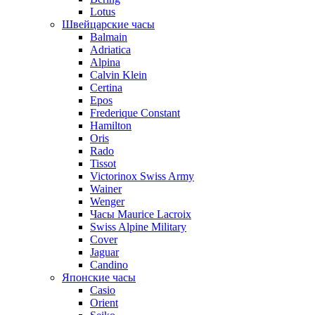
Lotus
Швейцарские часы
Balmain
Adriatica
Alpina
Calvin Klein
Certina
Epos
Frederique Constant
Hamilton
Oris
Rado
Tissot
Victorinox Swiss Army
Wainer
Wenger
Часы Maurice Lacroix
Swiss Alpine Military
Cover
Jaguar
Candino
Японские часы
Casio
Orient