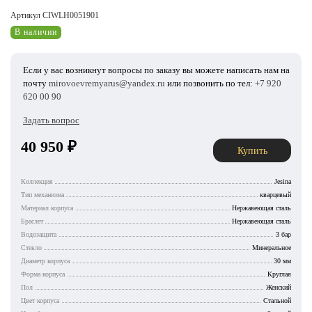
Артикул CIWLH0051901
В наличии
Если у вас возникнут вопросы по заказу вы можете написать нам на
почту
mirovoevremyarus@yandex.ru
или позвонить по тел:
+7 920
620 00 90
Задать вопрос
40 950
₽
Купить
Коллекция
Jesina
Тип механизма
кварцевый
Материал корпуса
Нержавеющая сталь
Браслет
Нержавеющая сталь
Водозащита
3 бар
Стекло
Минеральное
Диаметр корпуса
30 мм
Форма корпуса
Круглая
Пол
Женский
Цвет корпуса
Стальной