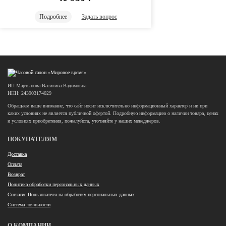
Подробнее
Задать вопрос
ИП Мартынова Василина Вадимовна
ИНН: 243903174029
Обращаем ваше внимание, что сайт носит исключительно информационный характер и ни при
каких условиях не является публичной офертой. Подробную информацию о наличии товара, ценах
и условиях приобретения, пожалуйста, уточняйте у наших менеджеров.
ПОКУПАТЕЛЯМ
Доставка
Оплата
Возврат
Политика обработки персональных данных
Согласие Пользователя на обработку персональных данных
Система лояльности
О КОМПАНИИ