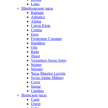
Lotus
Швейцарские часы
Balmain
Adriatica
Alpina
Calvin Klein
Certina
Epos
Frederique Constant
Hamilton
Oris
Rado
Tissot
Victorinox Swiss Army
Wainer
Wenger
Часы Maurice Lacroix
Swiss Alpine Military
Cover
Jaguar
Candino
Японские часы
Casio
Orient