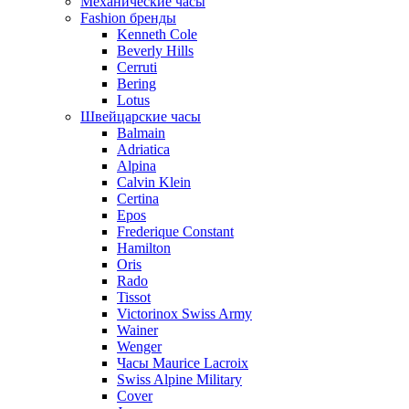
Механические часы
Fashion бренды
Kenneth Cole
Beverly Hills
Cerruti
Bering
Lotus
Швейцарские часы
Balmain
Adriatica
Alpina
Calvin Klein
Certina
Epos
Frederique Constant
Hamilton
Oris
Rado
Tissot
Victorinox Swiss Army
Wainer
Wenger
Часы Maurice Lacroix
Swiss Alpine Military
Cover