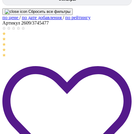
Сбросить все фильтры
по цене
/
по дате добавления
/
по рейтингу
Артикул 2609/3745477