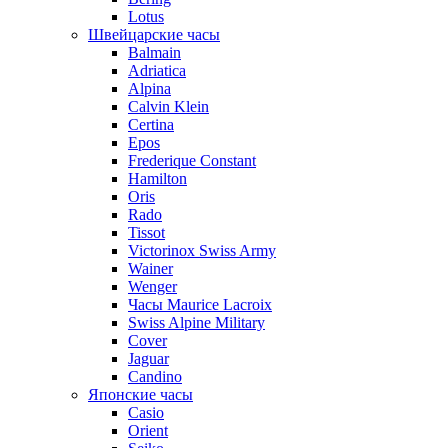
Lotus
Швейцарские часы
Balmain
Adriatica
Alpina
Calvin Klein
Certina
Epos
Frederique Constant
Hamilton
Oris
Rado
Tissot
Victorinox Swiss Army
Wainer
Wenger
Часы Maurice Lacroix
Swiss Alpine Military
Cover
Jaguar
Candino
Японские часы
Casio
Orient