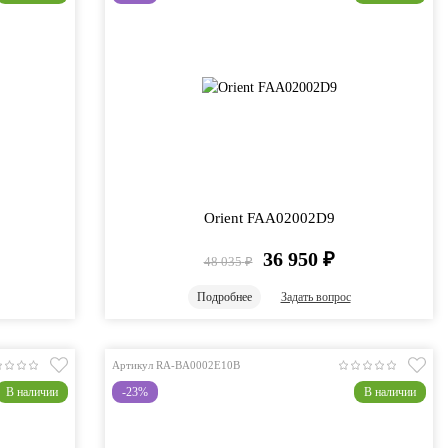
Orient FAA02002D9
36 950
₽
48 035
₽
Подробнее
Задать вопрос
Артикул RA-BA0002E10B
В наличии
-23%
В наличии