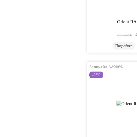
Orient R
63 557
₽
Подробнее
Артикул RA-AA0009L
-23%