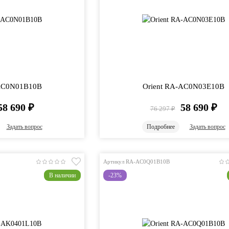
-AC0N01B10B
Orient RA-AC0N03E10B
58 690
₽
58 690
₽
76 297
₽
Задать вопрос
Подробнее
Задать вопрос
Артикул RA-AC0Q01B10B
В наличии
-23%