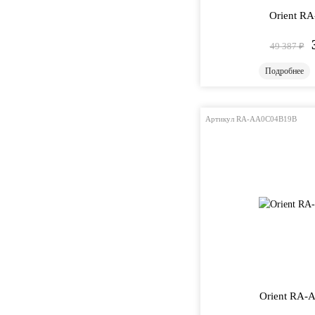
Orient R
49 387
₽
Подробнее
Артикул RA-AA0C04B19B
Orient RA