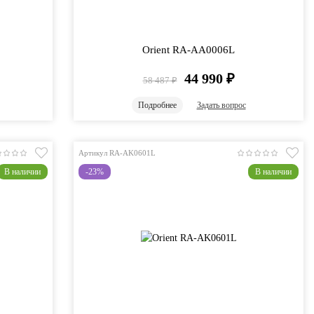
Orient RA-AA0006L
44 990
₽
58 487
₽
Подробнее
Задать вопрос
Артикул RA-AK0601L
В наличии
-23%
В наличии