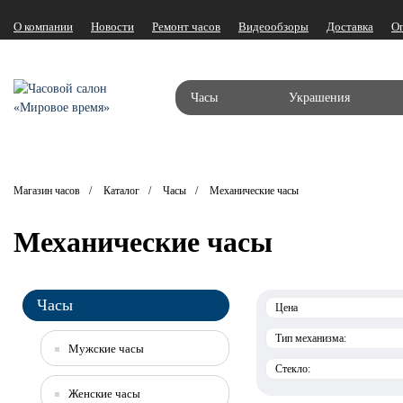
О компании
Новости
Ремонт часов
Видеообзоры
Доставка
О
Часы
Украшения
Магазин часов
Каталог
Часы
Механические часы
Механические часы
Часы
Цена
Тип механизма:
Мужские часы
Стекло:
Женские часы