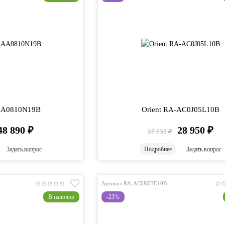
-AA0810N19B
Orient RA-AC0J05L10B
48 890
₽
28 950
₽
37 635
₽
Задать вопрос
Подробнее
Задать вопрос
Артикул RA-AC0N03E10B
В наличии
-23%