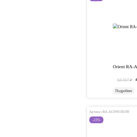
Orient RA
63 557
₽
Подробнее
Артикул RA-AC0N01B10B
-23%