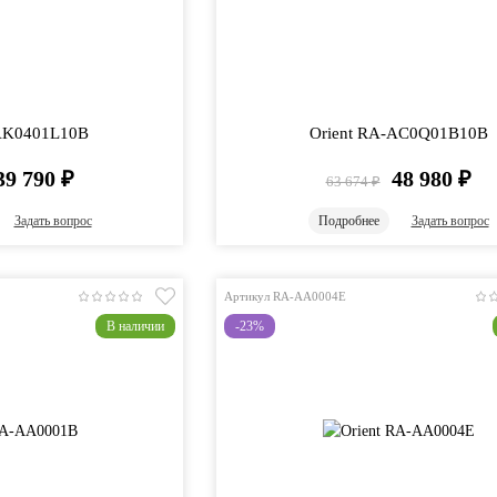
-AK0401L10B
Orient RA-AC0Q01B10B
39 790
₽
48 980
₽
63 674
₽
Задать вопрос
Подробнее
Задать вопрос
Артикул RA-AA0004E
В наличии
-23%