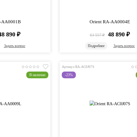
A-AA0001B
Orient RA-AA0004E
48 890
₽
48 890
₽
63 557
₽
Задать вопрос
Подробнее
Задать вопрос
Артикул RA-AC0J07S
В наличии
-23%