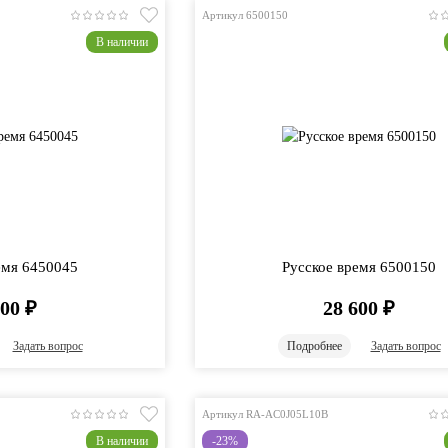
Артикул 6500150
В наличии
емя 6450045
Русское время 6500150
600
₽
28 600
₽
Задать вопрос
Подробнее
Задать вопрос
Артикул RA-AC0J05L10B
В наличии
-23%