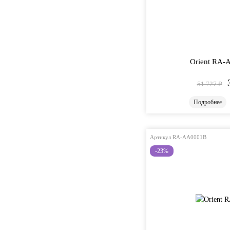
Orient RA
51 727
₽
Подробнее
Артикул RA-AA0001B
-23%