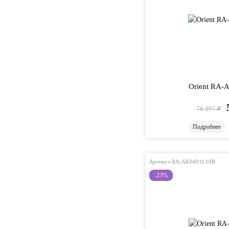
Orient RA
76 297
₽
Подробнее
Артикул RA-AK0401L10B
-23%