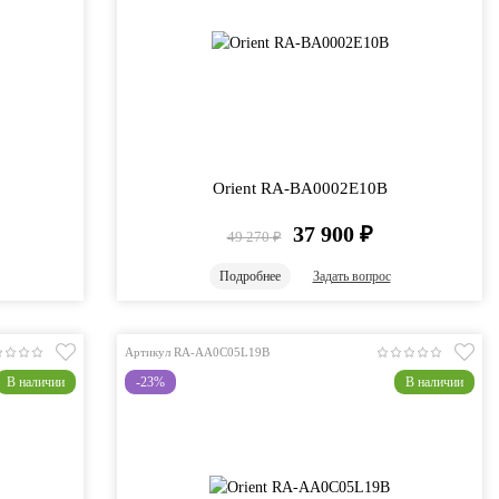
Orient RA-BA0002E10B
37 900
₽
49 270
₽
Подробнее
Задать вопрос
Артикул RA-AA0C05L19B
В наличии
-23%
В наличии