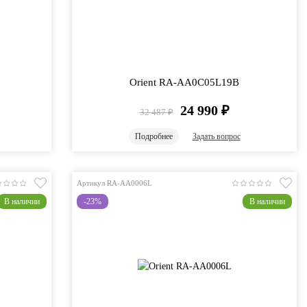
Orient RA-AA0C05L19B
24 990
₽
32 487
₽
Подробнее
Задать вопрос
Артикул RA-AA0006L
В наличии
-23%
В наличии