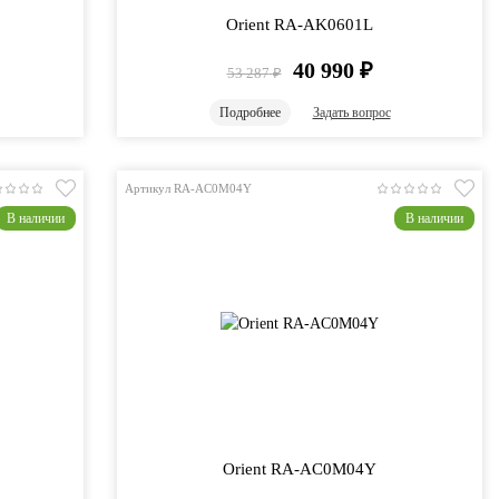
Orient RA-AK0601L
40 990
₽
53 287
₽
Подробнее
Задать вопрос
Артикул RA-AC0M04Y
В наличии
В наличии
Orient RA-AC0M04Y