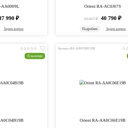
A-AA0009L
Orient RA-AC0J07S
37 990
₽
40 790
₽
53 027
₽
Задать вопрос
Подробнее
Задать вопрос
Артикул RA-AA0C06E19B
В наличии
-AA0C04B19B
Orient RA-AA0C06E19B